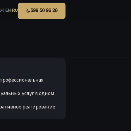
599 50 96 28
არ
·
EN
·
RU
профессиональная
уальных услуг в одном
еративное реагирование