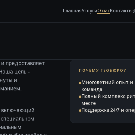
Главная
Услуги
О нас
Контакты
ქ
 и предоставляет
ПОЧЕМУ ГЕОБЮРО?
Наша цель -
нуты и
Многолетний опыт и 
иманием,
команда
Полный комплекс рит
месте
Поддержка 24/7 и оп
, включающий
в специальном
циальным